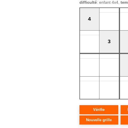
difficulté
: enfant 4x4,
tem
4
3