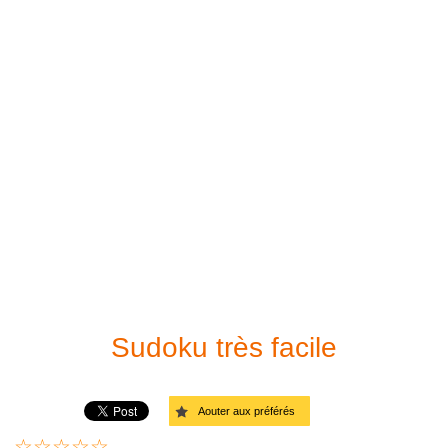
Sudoku à imprimer
Facile
Résolveur de Sudoku
Moyen
Difficile
Très difficile
Diabolique
Diagonale - Facile
Diagonale - Moyen
Sudoku très facile
Diagonale - Difficile
Aouter aux préférés