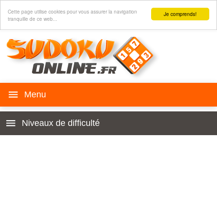
Cette page utilise cookies pour vous assurer la navigation
Je comprends!
tranquille de ce web...
Sudoku en ligne
Niveaux de difficulté
Historie
Enfant 4x4
Règles
Pour débutants
Sudoku sur page web
Très facile