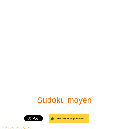
Sudoku à imprimer
Facile
Résolveur de Sudoku
Moyen
Difficile
Très difficile
Diabolique
Diagonale - Facile
Diagonale - Moyen
Sudoku moyen
Diagonale - Difficile
Aouter aux préférés