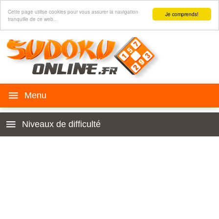
Cette page utilise cookies pour vous assurer la navigation
Je comprends!
tranquille de ce web...
Sudoku en ligne
Niveaux de difficulté
Historie
Enfant 4x4
Règles
Pour débutants
Sudoku sur page web
Très facile